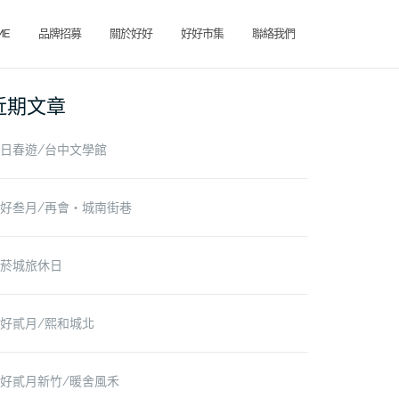
ME
品牌招募
關於好好
好好市集
聯絡我們
近期文章
日春遊/台中文學館
好叁月/再會‧城南街巷
菸城旅休日
好貳月/熙和城北
好貳月新竹/暖舍風禾