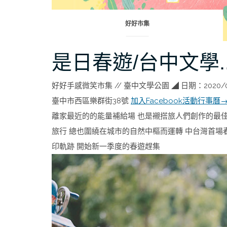
好好市集
是日春遊/台中文學..
好好手感微笑市集 // 臺中文學公園 ◢ 日期：2020/03/21 (
臺中市西區樂群街38號
加入Facebook活動行事曆
離家最近的的能量補給場 也是襯搭旅人們創作的最佳
旅行 總也圍繞在城市的自然中樞而運轉 中台灣首場
印軌跡 開始新一季度的春遊趕集