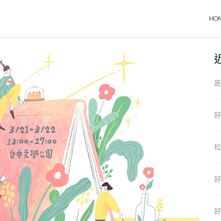
HO
是
好
松
好
好